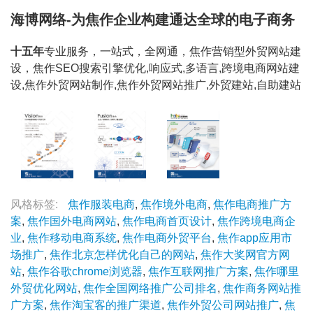
海博网络-为焦作企业构建通达全球的电子商务
十五年
专业服务，一站式，全网通，焦作营销型外贸网站建
设，焦作SEO搜索引擎优化,响应式,多语言,跨境电商网站建
设,焦作外贸网站制作,焦作外贸网站推广,外贸建站,自助建站
风格标签:
焦作服装电商
,
焦作境外电商
,
焦作电商推广方
案
,
焦作国外电商网站
,
焦作电商首页设计
,
焦作跨境电商企
业
,
焦作移动电商系统
,
焦作电商外贸平台
,
焦作app应用市
场推广
,
焦作北京怎样优化自己的网站
,
焦作大奖网官方网
站
,
焦作谷歌chrome浏览器
,
焦作互联网推广方案
,
焦作哪里
外贸优化网站
,
焦作全国网络推广公司排名
,
焦作商务网站推
广方案
,
焦作淘宝客的推广渠道
,
焦作外贸公司网站推广
,
焦