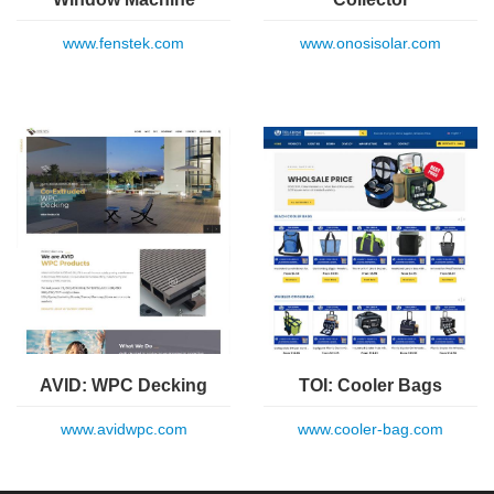
www.fenstek.com
www.onosisolar.com
AVID: WPC Decking
TOI: Cooler Bags
www.avidwpc.com
www.cooler-bag.com