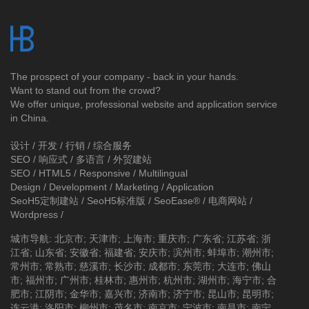
The prospect of your company - back in your hands.
Want to stand out from the crowd?
We offer unique, professional website and application service
in China.
设计 / 开发 / 行销 / 综合服务
SEO / 响应式 / 多语言 / 外贸建站
SEO / HTML5 / Responsive / Multilingual
Design / Development / Marketing / Application
SeoH5定制建站
/
SeoH5标准版
/
SeoEase®
/
电商网站
/
Wordpress
/
城市导航
:
北京市
;
天津市
;
上海市
;
重庆市
;
广东省
;
江苏省
;
浙
江省
;
山东省
;
安徽省
;
福建省
;
安庆市
;
滨州市
;
蚌埠市
;
潮州市
;
常州市
;
常熟市
;
慈溪市
;
长沙市
;
成都市
;
东莞市
;
大连市
;
佛山
市
;
福州市
;
广州市
;
桂林市
;
惠州市
;
杭州市
;
湖州市
;
海宁市
;
合
肥市
;
江阴市
;
金华市
;
嘉兴市
;
济南市
;
济宁市
;
昆山市
;
昆明市
;
连云港
;
洛阳市
;
柳州市
;
茂名市
;
南京市
;
宁波市
;
南昌市
;
南宁