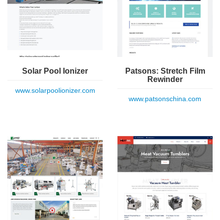
Solar Pool Ionizer
Patsons: Stretch Film
Rewinder
www.solarpoolionizer.com
www.patsonschina.com