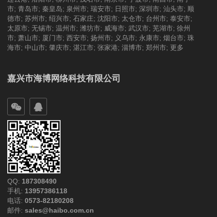
市
;
青岛市
;
秦皇岛
;
泉州市
;
瑞安市
;
日照市
;
深圳市
;
汕头市
;
顺
德市
;
苏州市
;
绍兴市
;
石家庄
;
沈阳市
;
太仓市
;
台州市
;
泰安市
;
太原市
;
无锡市
;
温州市
;
潍坊市
;
威海市
;
武汉市
;
芜湖市
;
徐州
市
;
萧山市
;
厦门市
;
西安市
;
扬州市
;
义乌市
;
永康市
;
烟台市
;
珠
海市
;
中山市
;
肇庆市
;
湛江市
;
张家港
;
淄博市
;
郑州市
;
更多
嘉兴市海博网络科技有限公司
QQ:
187308490
手机:
13957386118
电话:
0573-82180208
邮件:
sales@haibo.com.cn