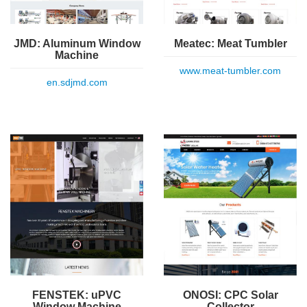
Meatec: Meat Tumbler
JMD: Aluminum Window
Machine
www.meat-tumbler.com
en.sdjmd.com
FENSTEK: uPVC
ONOSI: CPC Solar
Window Machine
Collector