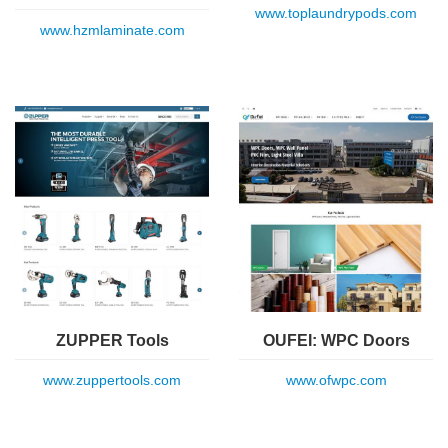
www.toplaundrypods.com
www.hzmlaminate.com
ZUPPER Tools
OUFEI: WPC Doors
www.zuppertools.com
www.ofwpc.com