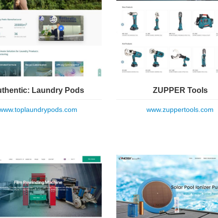
thentic: Laundry Pods
ZUPPER Tools
www.toplaundrypods.com
www.zuppertools.com