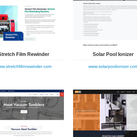
Stretch Film Rewinder
Solar Pool Ionizer
w.stretchfilmrewinder.com
www.solarpoolionizer.co