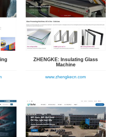
ing
ZHENGKE: Insulating Glass
Machine
m
www.zhengkecn.com