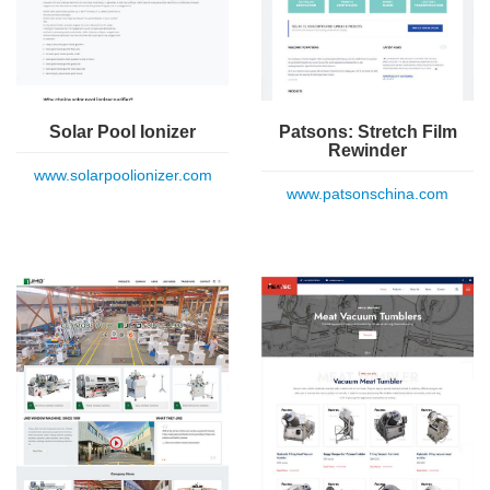
Solar Pool Ionizer
Patsons: Stretch Film
Rewinder
www.solarpoolionizer.com
www.patsonschina.com