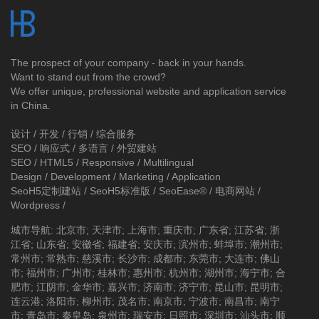
The prospect of your company - back in your hands.
Want to stand out from the crowd?
We offer unique, professional website and application service
in China.
设计 / 开发 / 行销 / 综合服务
SEO / 响应式 / 多语言 / 外贸建站
SEO / HTML5 / Responsive / Multilingual
Design / Development / Marketing / Application
SeoH5定制建站
/
SeoH5标准版
/
SeoEase®
/
电商网站
/
Wordpress
/
城市导航
:
北京市
;
天津市
;
上海市
;
重庆市
;
广东省
;
江苏省
;
浙
江省
;
山东省
;
安徽省
;
福建省
;
安庆市
;
滨州市
;
蚌埠市
;
潮州市
;
常州市
;
常熟市
;
慈溪市
;
长沙市
;
成都市
;
东莞市
;
大连市
;
佛山
市
;
福州市
;
广州市
;
桂林市
;
惠州市
;
杭州市
;
湖州市
;
海宁市
;
合
肥市
;
江阴市
;
金华市
;
嘉兴市
;
济南市
;
济宁市
;
昆山市
;
昆明市
;
连云港
;
洛阳市
;
柳州市
;
茂名市
;
南京市
;
宁波市
;
南昌市
;
南宁
市
;
青岛市
;
秦皇岛
;
泉州市
;
瑞安市
;
日照市
;
深圳市
;
汕头市
;
顺