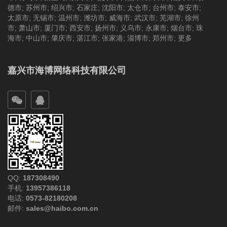
德市
;
苏州市
;
绍兴市
;
石家庄
;
沈阳市
;
太仓市
;
台州市
;
泰安市
;
太原市
;
无锡市
;
温州市
;
潍坊市
;
威海市
;
武汉市
;
芜湖市
;
徐州
市
;
萧山市
;
厦门市
;
西安市
;
扬州市
;
义乌市
;
永康市
;
烟台市
;
珠
海市
;
中山市
;
肇庆市
;
湛江市
;
张家港
;
淄博市
;
郑州市
;
更多
嘉兴市海博网络科技有限公司
QQ:
187308490
手机:
13957386118
电话:
0573-82180208
邮件:
sales@haibo.com.cn