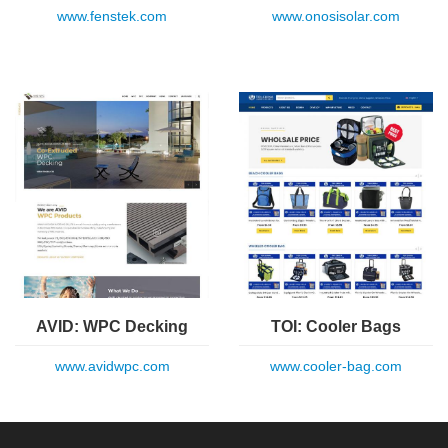
www.fenstek.com
www.onosisolar.com
AVID: WPC Decking
TOI: Cooler Bags
www.avidwpc.com
www.cooler-bag.com